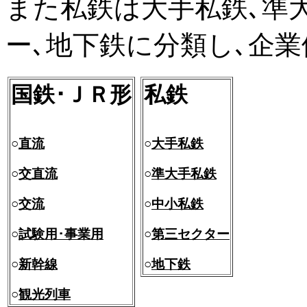
また私鉄は大手私鉄､準
ー､地下鉄に分類し､企
国鉄･ＪＲ形
私鉄
○
直流
○
大手私鉄
○
交直流
○
準大手私鉄
○
交流
○
中小私鉄
○
試験用･事業用
○
第三セクター
○
新幹線
○
地下鉄
○
観光列車