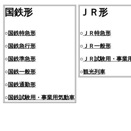
国鉄形
ＪＲ形
○
国鉄特急形
○
ＪＲ特急形
○
国鉄急行形
○
ＪＲ一般形
○
国鉄準急形
○
ＪＲ試験用・事業
○
国鉄一般形
○
観光列車
○
国鉄通勤形
○
国鉄試験用・事業用気動車