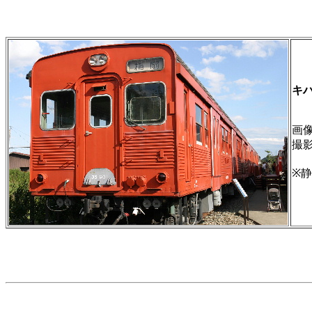
キハ
画像 
撮
※