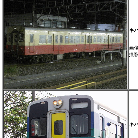
キハ
画像 
撮
キハ