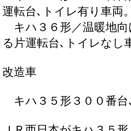
運転台､トイレ有り車両
キハ３６形／温暖地向
る片運転台､トイレなし
改造車
キハ３５形３００番台
ＪＲ西日本がキハ３５形