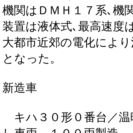
機関はＤＭＨ１７系､機関出力は
装置は液体式､最高速度は9
大都市近郊の電化により
となった。
新造車
キハ３０形０番台／温