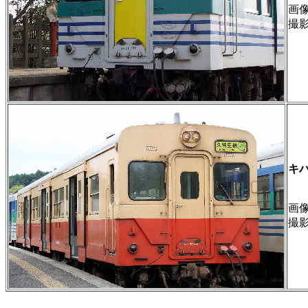
画像 
撮
キハ
画像 
撮