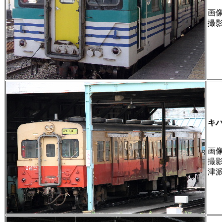
画像 
撮
キハ
画像 
撮
津