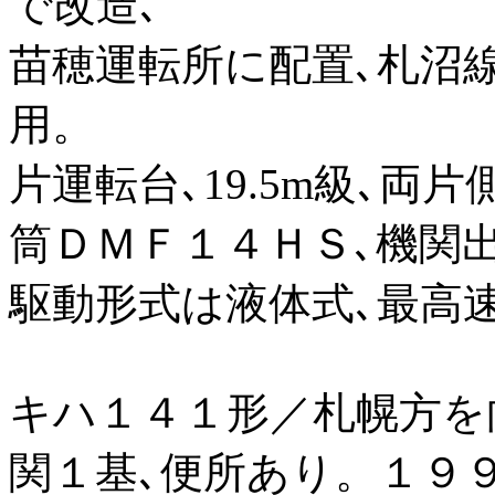
で改造､
苗穂運転所に配置､札沼
用。
片運転台､19.5m級､両
筒ＤＭＦ１４ＨＳ､機関出力は2
駆動形式は液体式､最高速度
キハ１４１形／札幌方を
関１基､便所あり。１９