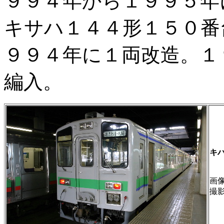
９９４年から１９９５年
キサハ１４４形１５０番
９９４年に１両改造。１
編入。
キハ
画像 
撮