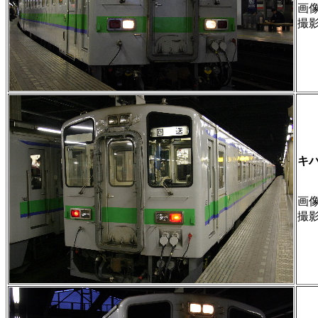
画像 
撮
キハ
画像 
撮