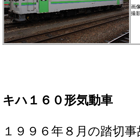
画像 
撮
キハ１６０形気動車
１９９６年８月の踏切事