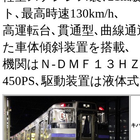
ト､最高時速130km/h､
高運転台､貫通型､曲線
た車体傾斜装置を搭載､
機関はＮ-ＤＭＦ１３ＨＺ
450PS､駆動装置は液体
キ