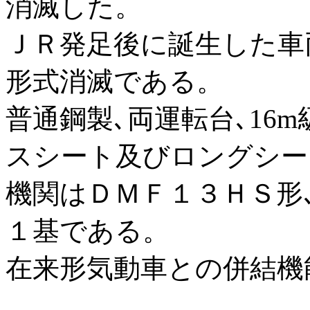
消滅した。
ＪＲ発足後に誕生した車
形式消滅である。
普通鋼製､両運転台､16
スシート及びロングシー
機関はＤＭＦ１３ＨＳ形､機関
１基である。
在来形気動車との併結機