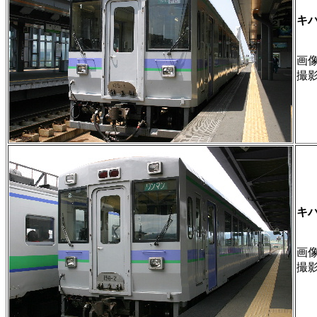
キハ
画像 
撮
キハ
画像 
撮