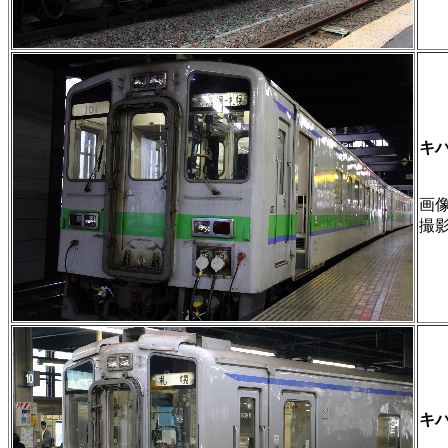
キ
画像 
撮
キ