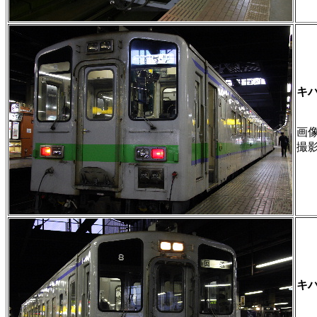
キハ
画像 
撮
キハ