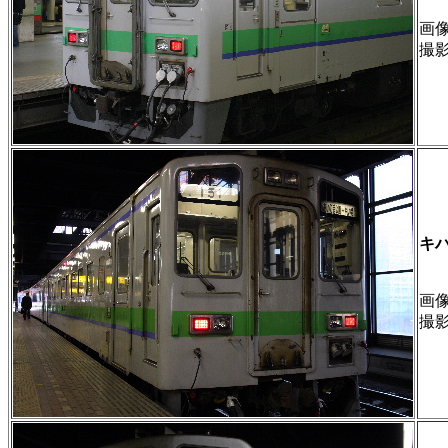
画像 
撮
キ
画像 
撮