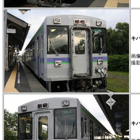
キハ
画像 
撮
キハ