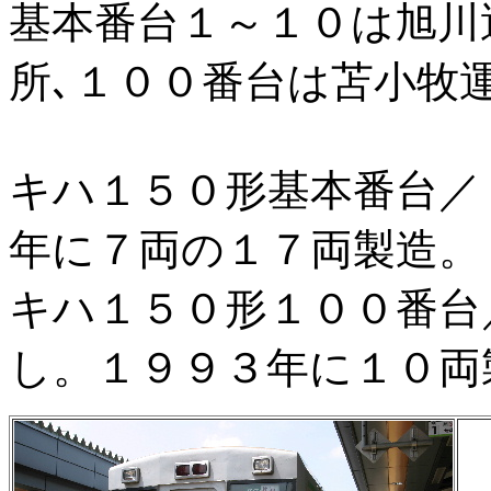
基本番台１～１０は旭川
所､１００番台は苫小牧
キハ１５０形基本番台／
年に７両の１７両製造。
キハ１５０形１００番台
し。１９９３年に１０両