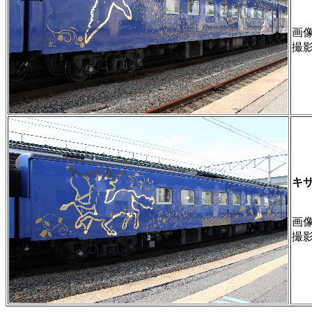
画像 
撮
キ
画像 
撮