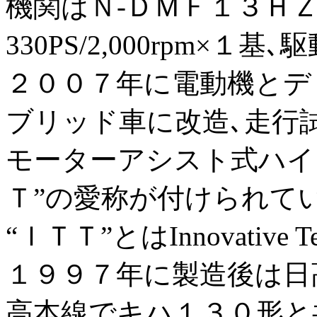
機関はＮ-ＤＭＦ１３Ｈ
330PS/2,000rpm×
２００７年に電動機とデ
ブリッド車に改造､走行
モーターアシスト式ハイ
Ｔ”の愛称が付けられて
“ＩＴＴ”とはInnovative T
１９９７年に製造後は日
高本線でキハ１３０形と