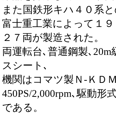
また国鉄形キハ４０系と
富士重工業によって１９
２７両が製造された。
両運転台､普通鋼製､20
スシート､
機関はコマツ製Ｎ-ＫＤ
450PS/2,000rpm､駆
である。