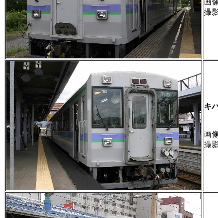
画像 
撮
キ
画像 
撮