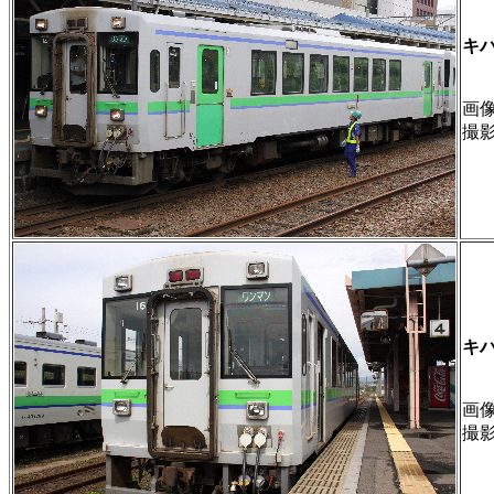
キ
画像 
撮
キ
画像 
撮