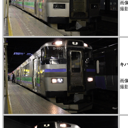
画像 
撮
キ
画像 
撮