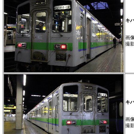
キ
画像 
撮
キ
画像 
撮