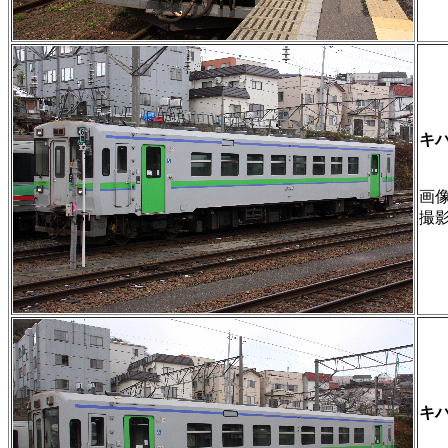
キ
画像 
撮
キ