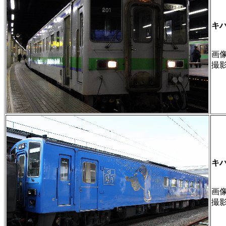
キ
画像 
撮
キ
画像 
撮