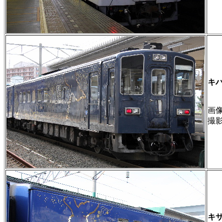
キ
画像 
撮
キ