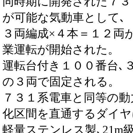
同時期に開発された７３
が可能な気動車として､
３両編成×４本＝１２両
業運転が開始された。
運転台付き１００番台､
の３両で固定される。
７３１系電車と同等の動
化区間を直通するダイヤ
軽量ステンレス製､21m