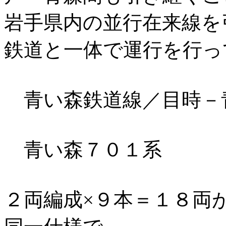
岩手県内の並行在来線を
鉄道と一体で運行を行っ
青い森鉄道線／目時－青森
青い森７０１系
２両編成×９本＝１８両