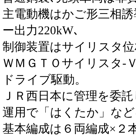
主電動機はかご形三相誘
ー出力220kW､
制御装置はサイリスタ位
ＷＭＧＴＯサイリスタ-
ドライブ駆動。
ＪＲ西日本に管理を委託
運用で「はくたか」など
基本編成は６両編成×２