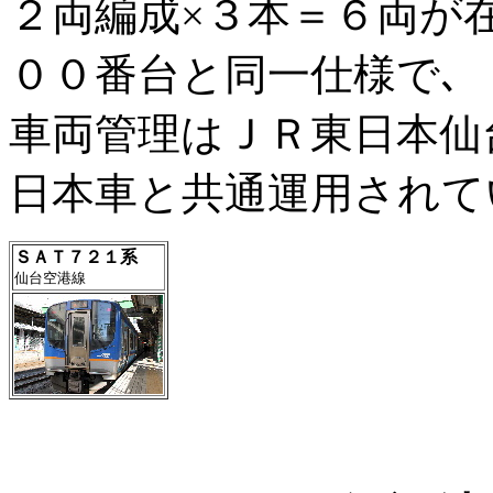
２両編成×３本＝６両が
００番台と同一仕様で､
車両管理はＪＲ東日本仙
日本車と共通運用されて
ＳＡＴ７２１系
仙台空港線