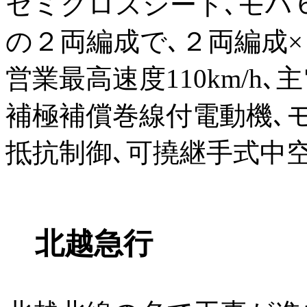
セミクロスシート､モハ
の２両編成で､２両編成
営業最高速度110km/h
補極補償巻線付電動機､モ
抵抗制御､可撓継手式中
北越急行