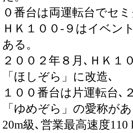
０番台は両運転台でセミ
ＨＫ１００-９はイベン
ある。
２００２年８月､ＨＫ１
「ほしぞら」に改造､
１００番台は片運転台､
「ゆめぞら」の愛称があ
20m級､営業最高速度110