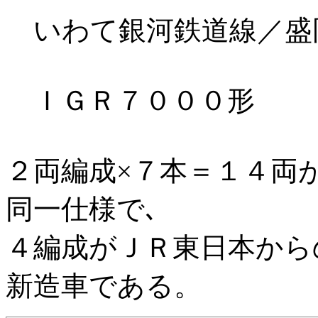
いわて銀河鉄道線／盛岡－
ＩＧＲ７０００形
２両編成×７本＝１４両
同一仕様で､
４編成がＪＲ東日本から
新造車である。