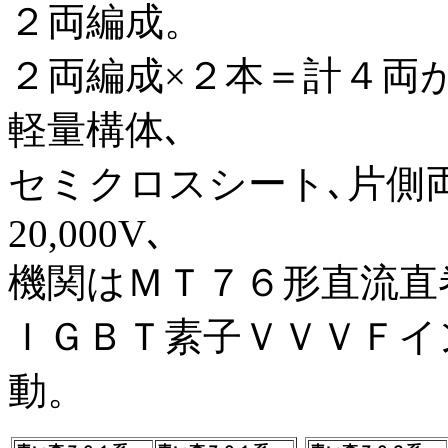
２両編成。
２両編成×２本＝計４両が
軽量構体､
セミクロスシート､片側両
20,000V､
機関はＭＴ７６形直流直巻
ＩＧＢＴ素子ＶＶＶＦイ
動。