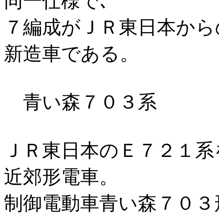
同一仕様で､
７編成がＪＲ東日本から
新造車である。
青い森７０３系
ＪＲ東日本のＥ７２１系
近郊形電車。
制御電動車青い森７０３