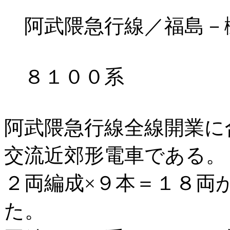
阿武隈急行線／福島－槻木
８１００系
阿武隈急行線全線開業に
交流近郊形電車である。
２両編成×９本＝１８両
た。