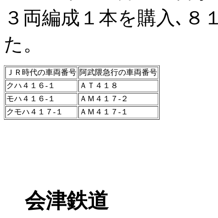
３両編成１本を購入､８
た。
ＪＲ時代の車両番号
阿武隈急行の車両番号
クハ４１６-１
ＡＴ４１８
モハ４１６-１
ＡＭ４１７-２
クモハ４１７-１
ＡＭ４１７-１
会津鉄道