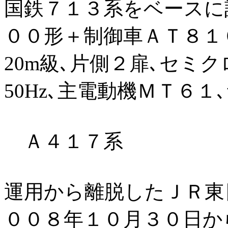
国鉄７１３系をベースに
００形＋制御車ＡＴ８１
20m級､片側２扉､セミクロ
50Hz､主電動機ＭＴ６
Ａ４１７系
運用から離脱したＪＲ東
００８年１０月３０日か