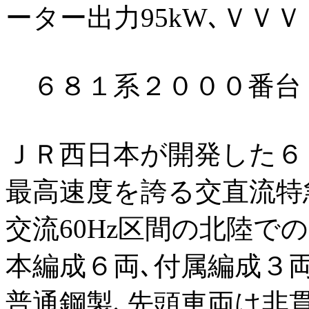
ーター出力95kW､ＶＶ
６８１系２０００番台
ＪＲ西日本が開発した６８
最高速度を誇る交直流特
交流60Hz区間の北陸で
本編成６両､付属編成３
普通鋼製､先頭車両は非