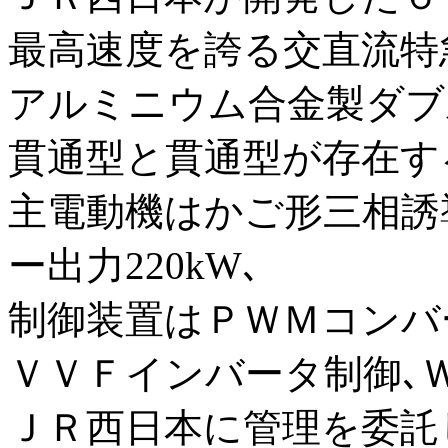
最高速度を誇る交直流特
アルミニウム合金製ダブ
貫通型と貫通型が存在す
主電動機はかご形三相誘
ー出力220kW､
制御装置はＰＷＭコンバ
ＶＶＦインバータ制御､
ＪＲ西日本に管理を委託