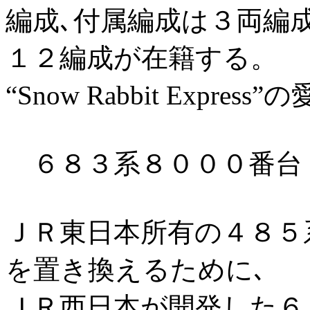
編成､付属編成は３両編成
１２編成が在籍する。
“Snow Rabbit Expr
６８３系８０００番台
ＪＲ東日本所有の４８５
を置き換えるために､
ＪＲ西日本が開発した６８