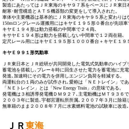
製造にあたってはＪＲ東海のキヤ９７系をベースにＪＲ東日
耐寒･耐雪構造とＡＴＳ機器類の変更をして導入された。
車体や主要機器は基本的にＪＲ東海のキヤ９５系と変わりは
150mロングレール運搬用にはキヤＥ１９５形０番台が先頭車
キヤＥ１９４形は動力搭載の中間車で２４両､
キサヤＥ１９４形は動力を搭載しない中間車で１２両在籍､
定尺レール用にはキヤＥ１９５形１０００番台＋キヤＥ１９
キヤＥ９９１形気動車
ＪＲ東日本とＪＲ総研が共同開発した電気式気動車のハイブ
蓄電池を搭載し､ブレーキ時に回生させた電力を蓄電池に充電
発進､加速時にその電力を併用しエンジン負荷を軽減する。
両運転台の１両のみが試作され､愛称は「ＮＥトレイン」で
「ＮＥトレイン」とは「New Energy Train」の意味である。
発電機は３相誘導発電機ＤＭ９２７､主電動機はＭＴ９３６
２００３年に製造､宇都宮運転所所属､２００７年３月に除籍
無車籍のまま２００８年７月に水素燃料電池の試験車に改造
ＪＲ
東海