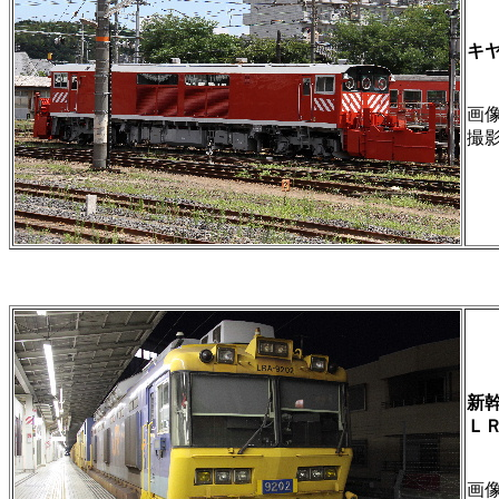
キヤ
画像 
撮
新
Ｌ
画像 