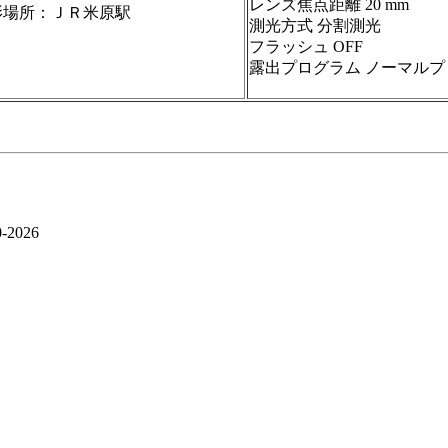
レンズ焦点距離 20 mm
影場所：ＪＲ米原駅
測光方式 分割測光
フラッシュ OFF
露出プログラム ノーマルプ
0-2026