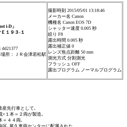
撮影時刻 2015/05/01 13:18:46
メーカー名 Canon
機種名 Canon EOS 7D
st i-D」
シャッター速度 0.005 秒
ヤＥ１９３-１
絞り F8
露出時間 0.005 秒
露出補正値 0
dd21377
レンズ焦点距離 50 mm
影場所：ＪＲ会津若松駅
測光方式 分割測光
フラッシュ OFF
露出プログラム ノーマルプログラム
量産先行車として､
成×１本＝２両が製造､
本＝４４両､
輸区､尾久車両センターに配属された。