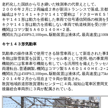
老朽化した国鉄から引き継いだ検測車の代替えとして､
２００６年２月に２両編成２本が新潟トランシスで落成､京
編成はキヤ１４１＋キクヤ１４１で愛称は「ドクターＷＥＳ
キヤ１４１形は動力を搭載した車両で信号通信関係の検測を
キクヤ１４１形は動力を搭載しない車両で軌道検測を受け持
機関はコマツ製ＳＡ６Ｄ１４０Ｈ×２基､
機関出力は450PS/2,100rpm､駆動装置は液体式､最高速度は100
キヤ１４３形気動車
気動車の操作体系で使用できる除雪車両として新造された事
冬期は除雪装置を設置してラッセル車として使用､他の事業用
機能的には客車牽引機能も有している汎用性を備えたラッセ
両運転台､普通鋼製､機関はコマツ製ＳＡ６Ｄ１４０ＨＥ-２×
機関出力は450PS/2,100rpm､駆動装置は液体式､最高速度は75k
２０１４年２月から現在まで９両が新造され､
敦賀地域鉄道部敦賀運転センターに４両､福知山電車区豊岡支
後藤総合車両所に３両が配属されている。