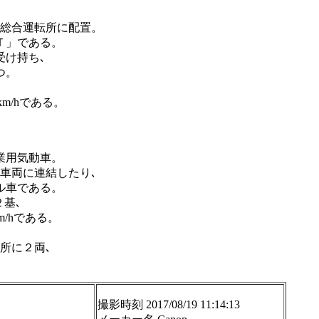
都総合運転所に配置。
Ｔ」である。
受け持ち､
つ。
km/hである。
業用気動車。
車両に連結したり､
ル車である。
２基､
m/hである。
所に２両､
撮影時刻 2017/08/19 11:14:13