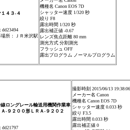
メーカー名 Canon
機種名 Canon EOS 7D
シャッター速度 1/320 秒
１４３-４
絞り F8
露出時間 1/320 秒
dd23494
露出補正値 -0.67
影場所：ＪＲ米沢駅
レンズ焦点距離 80 mm
測光方式 分割測光
フラッシュ OFF
露出プログラム ノーマルプログラム
撮影時刻 2015/06/13 19:38:0
メーカー名 Canon
機種名 Canon EOS 7D
幹線ロングレール輸送用機関作業車
シャッター速度 0.033 秒
ＲＡ-９２００形ＬＲＡ-９２０２
絞り F3.5
露出時間 0.033 秒
露出補正値 0
dd21797