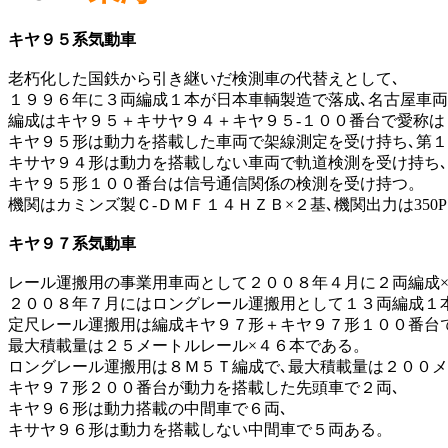
キヤ９５系気動車
老朽化した国鉄から引き継いだ検測車の代替えとして､
１９９６年に３両編成１本が日本車輌製造で落成､名古屋車両
編成はキヤ９５＋キサヤ９４＋キヤ９５-１００番台で愛称
キヤ９５形は動力を搭載した車両で架線測定を受け持ち､第１
キサヤ９４形は動力を搭載しない車両で軌道検測を受け持ち､
キヤ９５形１００番台は信号通信関係の検測を受け持つ。
機関はカミンズ製Ｃ-ＤＭＦ１４ＨＺＢ×２基､機関出力は350PS
キヤ９７系気動車
レール運搬用の事業用車両として２００８年４月に２両編成×
２００８年７月にはロングレール運搬用として１３両編成１
定尺レール運搬用は編成キヤ９７形＋キヤ９７形１００番台
最大積載量は２５メートルレール×４６本である。
ロングレール運搬用は８Ｍ５Ｔ編成で､最大積載量は２００メ
キヤ９７形２００番台が動力を搭載した先頭車で２両､
キヤ９６形は動力搭載の中間車で６両､
キサヤ９６形は動力を搭載しない中間車で５両ある。