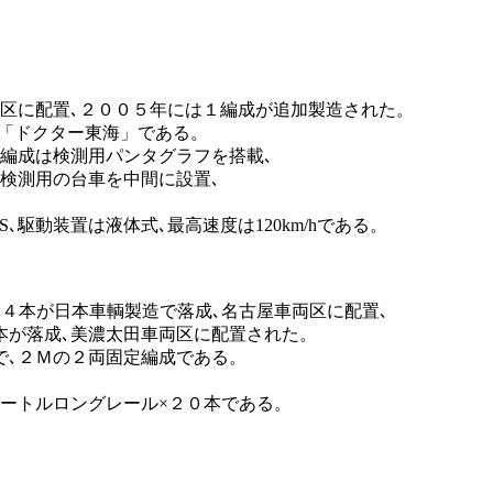
区に配置､２００５年には１編成が追加製造された。
は「ドクター東海」である。
編成は検測用パンタグラフを搭載､
検測用の台車を中間に設置､
､駆動装置は液体式､最高速度は120km/hである。
４本が日本車輌製造で落成､名古屋車両区に配置､
本が落成､美濃太田車両区に配置された。
で､２Ｍの２両固定編成である。
ートルロングレール×２０本である。