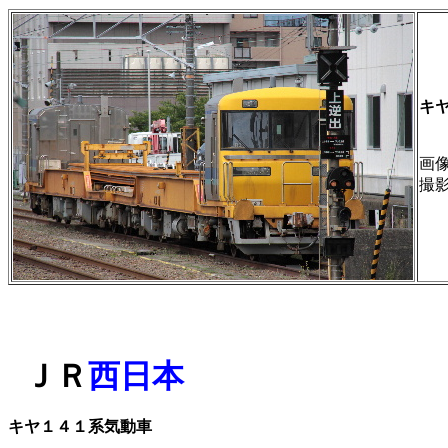
キヤ
画像 
撮
ＪＲ
西日本
キヤ１４１系気動車