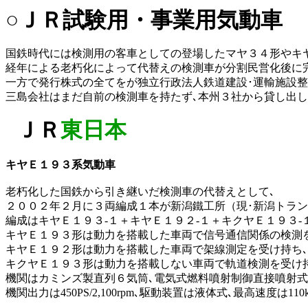
○ＪＲ試験用・事業用気動車
国鉄時代には検測用の客車としての登場したマヤ３４形やキ
経年による老朽化によって代替えの検測車が分割民営化後に
一方で発行株式の全てをが独立行政法人鉄道建設･運輸施設整
三島会社はまだ自前の検測車を持たず､本州３社から貸し出
ＪＲ
東日本
キヤＥ１９３系気動車
老朽化した国鉄から引き継いだ検測車の代替えとして､
２００２年２月に３両編成１本が新潟鐵工所（現･新潟トラン
編成はキヤＥ１９３-１＋キヤＥ１９２-１＋キクヤＥ１９３-
キヤＥ１９３形は動力を搭載した車両で信号通信関係の検測を
キヤＥ１９２形は動力を搭載した車両で架線測定を受け持ち､
キクヤＥ１９３形は動力を搭載しない車両で軌道検測を受け
機関はカミンズ製直列６気筒､電気式燃料噴射制御直接噴射式
機関出力は450PS/2,100rpm､駆動装置は液体式､最高速度は110