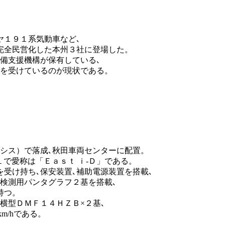
ヤ１９１系気動車など､
完全民営化した本州３社に登場した。
備支援機構が保有している､
しを受けているのが現状である。
シス）で落成､秋田車両センターに配置。
１で愛称は「Ｅａｓｔ ｉ-Ｄ」である。
受け持ち､保安装置､補助電源装置を搭載､
検測用パンタグラフ２基を搭載､
持つ。
横型ＤＭＦ１４ＨＺＢ×２基､
km/hである。