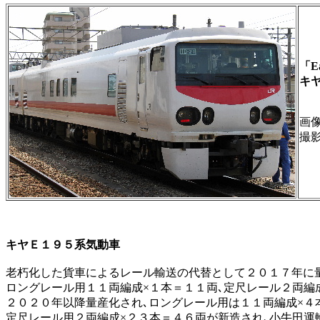
「Ea
キ
画像 
撮
キヤＥ１９５系気動車
老朽化した貨車によるレール輸送の代替として２０１７年に
ロングレール用１１両編成×１本＝１１両､定尺レール２両編
２０２０年以降量産化され､ロングレール用は１１両編成×４
定尺レール用２両編成×２３本＝４６両が新造され､小牛田運