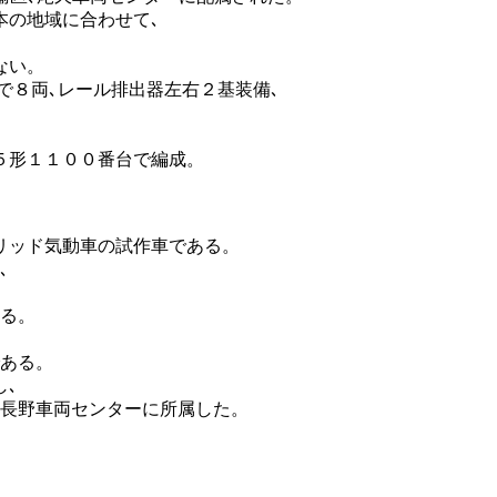
本の地域に合わせて､
ない。
で８両､レール排出器左右２基装備､
５形１１００番台で編成。
リッド気動車の試作車である。
､
ある。
である。
し､
､長野車両センターに所属した。