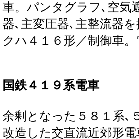
車。パンタグラフ､空気
器､主変圧器､主整流器を
クハ４１６形／制御車。
国鉄４１９系電車
余剰となった５８１系､
改造した交直流近郊形電