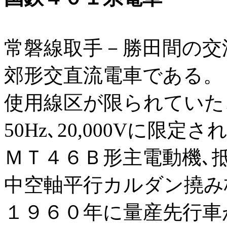
常磐線取手－勝田間の交
郊形交直流電車である。
使用線区が限られていたこ
50Hz､20,000Vに限定
ＭＴ４６Ｂ形主電動機､
中空軸平行カルダン撓み
１９６０年に量産先行車