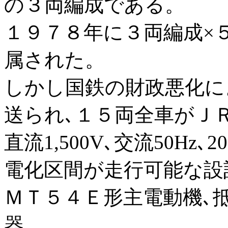
の３両編成である。
１９７８年に３両編成×
属された。
しかし国鉄の財政悪化に
送られ､１５両全車がＪ
直流1,500V､交流50Hz､20
電化区間が走行可能な設
ＭＴ５４Ｅ形主電動機､
器。