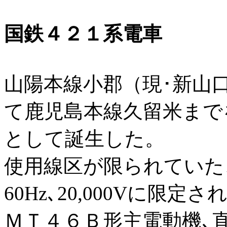
国鉄４２１系電車
山陽本線小郡（現･新山
て鹿児島本線久留米まで
として誕生した。
使用線区が限られていたこ
60Hz､20,000Vに限定
ＭＴ４６Ｂ形主電動機､