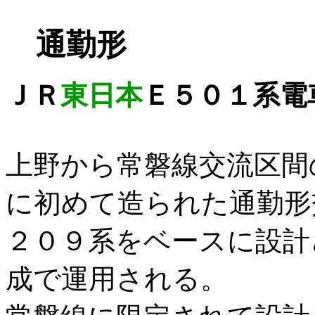
通勤形
ＪＲ
東日本
Ｅ５０１系電
上野から常磐線交流区間
に初めて造られた通勤形
２０９系をベースに設計
成で運用される。