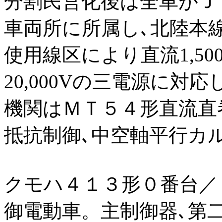
分割民営化後は全車がＪ
車両所に所属し､北陸本
使用線区により直流1,500V､
20,000Vの三電源に対
機関はＭＴ５４形直流直巻
抵抗制御､中空軸平行カ
クモハ４１３形０番台／
御電動車。主制御器､第