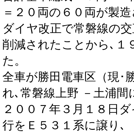
＝２０両の６０両が製造
ダイヤ改正で常磐線の交
削減されたことから､１
た。
全車が勝田電車区（現･
れ､常磐線上野 －土浦間
２００７年３月１８日ダ
行をＥ５３１系に譲り､