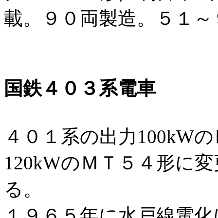
載。９０両製造。５１～
国鉄４０３系電車
４０１系の出力100kW
120kWのＭＴ５４形に
る。
１９６５年に水戸線電化