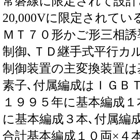
常磐線に限定されて設計さ
20,000Vに限定されてい
ＭＴ７０形かご形三相誘
制御､ＴＤ継手式平行カ
制御装置の主変換装置は
素子､付属編成はＩＧＢ
１９９５年に基本編成１
に基本編成３本､付属編
合計基本編成１０両×４