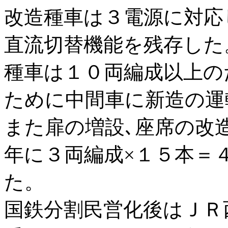
改造種車は３電源に対応
直流切替機能を残存した
種車は１０両編成以上の
ために中間車に新造の運
また扉の増設､座席の改
年に３両編成×１５本＝
た。
国鉄分割民営化後はＪＲ