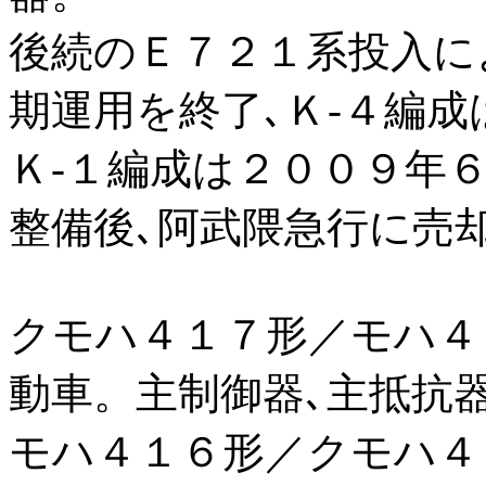
後続のＥ７２１系投入に
期運用を終了､Ｋ-４編
Ｋ-１編成は２００９年
整備後､阿武隈急行に売
クモハ４１７形／モハ４
動車。主制御器､主抵抗
モハ４１６形／クモハ４