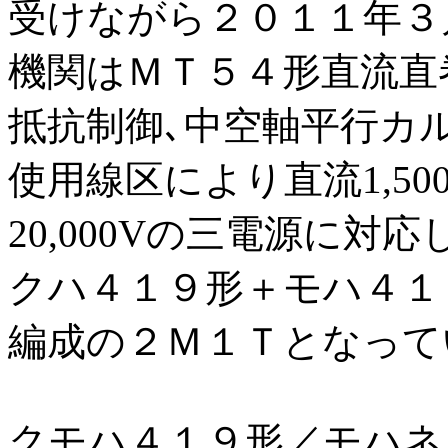
受けながら２０１１年３
機関はＭＴ５４形直流直巻
抵抗制御､中空軸平行カ
使用線区により直流1,500V､
20,000Vの三電源に対
クハ４１９形＋モハ４１
編成の２Ｍ１Ｔとなって
クモハ４１９形／モハネ