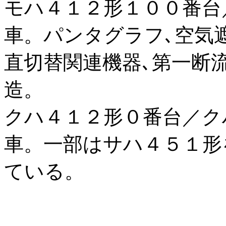
モハ４１２形１００番台
車。パンタグラフ､空気遮
直切替関連機器､第一断
造。
クハ４１２形０番台／ク
車。一部はサハ４５１形
ている。