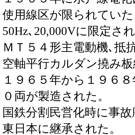
使用線区が限られていたこ
50Hz､20,000Vに限定
ＭＴ５４形主電動機､抵
空軸平行カルダン撓み板
１９６５年から１９６８
０両が製造された。
国鉄分割民営化時に事故
東日本に継承された。