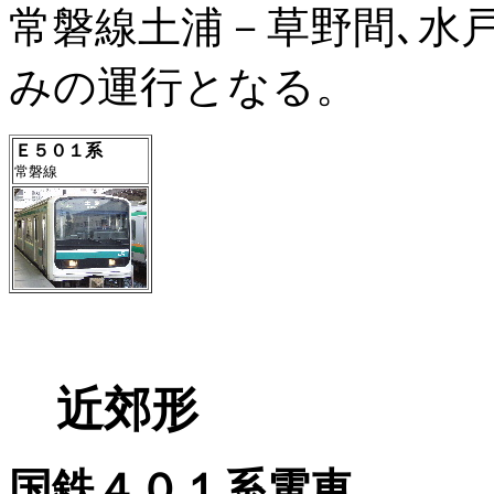
常磐線土浦－草野間､水
みの運行となる。
Ｅ５０１系
常磐線
近郊形
国鉄４０１系電車