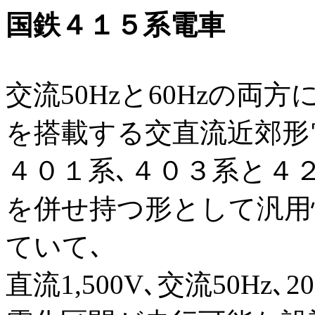
国鉄４１５系電車
交流50Hzと60Hzの
を搭載する交直流近郊形
４０１系､４０３系と４
を併せ持つ形として汎用
ていて､
直流1,500V､交流50Hz､20