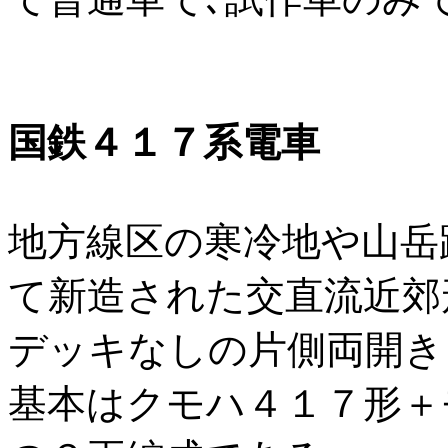
国鉄４１７系電車
地方線区の寒冷地や山岳
て新造された交直流近郊
デッキなしの片側両開き
基本はクモハ４１７形＋