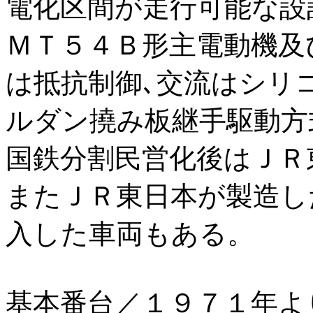
電化区間が走行可能な設
ＭＴ５４Ｂ形主電動機及
は抵抗制御､交流はシリ
ルダン撓み板継手駆動方
国鉄分割民営化後はＪＲ
またＪＲ東日本が製造し
入した車両もある。
基本番台／１９７１年よ