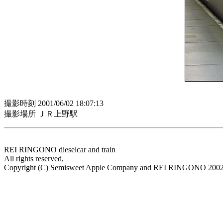
撮影時刻 2001/06/02 18:07:13
撮影場所 ＪＲ上野駅
REI RINGONO dieselcar and train
All rights reserved,
Copyright (C) Semisweet Apple Company and REI RINGONO 200